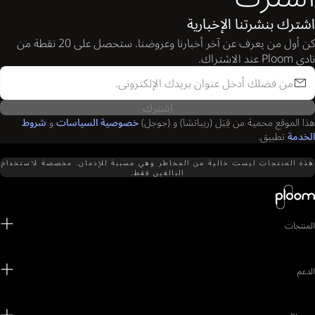
اشترك بنشرتنا الإخبارية
كن أول من يعرف عن آخر أخبارنا وعروضنا. ستحصل على 20 نقطة من
نادي Ploom عند الاشتراك.
اشترك
هذا الموقع محمية من قِبَل (ريباتشا) و (جوجل)
خصوصية السياسات
و
شروط
الخدمة
تطبيق.
هذه المنتجات ليست خالية من المخاطر وهي مسببة للإدمان. مخصصة لاستخدام
البالغين فقط.
المنتجات
الدعم