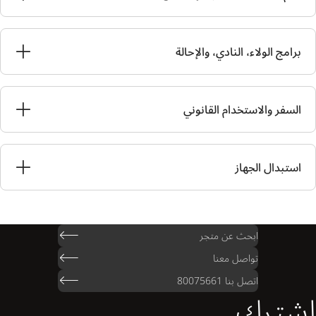
برامج الولاء، النادي، والإحالة
السفر والاستخدام القانوني
استبدال الجهاز
ابحث عن متجر
تواصل معنا
اتصل بنا 80075661
اشترك