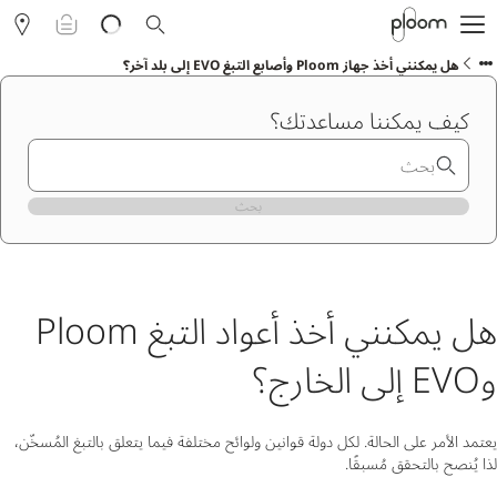
التسوق
حول Ploom AURA
هل يمكنني أخذ جهاز Ploom وأصابع التبغ EVO إلى بلد آخر؟
المدونة
كيف يمكننا مساعدتك؟
نادي Ploom
الفعاليات
مساعدة ودعم Ploom
بحث
العربية
هل يمكنني أخذ أعواد التبغ Ploom
وEVO إلى الخارج؟
يعتمد الأمر على الحالة. لكل دولة قوانين ولوائح مختلفة فيما يتعلق بالتبغ المُسخّن،
لذا يُنصح بالتحقق مُسبقًا.