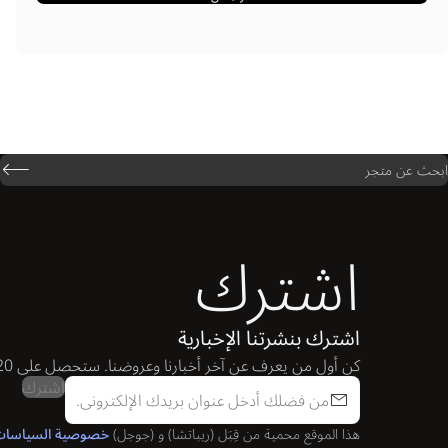
ابحث عن متجر
اشترك
اشترك بنشرتنا الإخبارية
كن أول من يعرف عن آخر أخبارنا وعروضنا. ستحصل على 20 نقطة من نادي Ploom عند الاشتراك.
اشترك
هذا الموقع محمية من قِبَل (ريباتشا) و (جوجل)
خصوصية السياسا