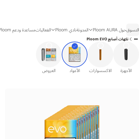
التسوق
حول Ploom AURA
المدونة
نادي Ploom
الفعاليات
مساعدة ودعم Ploom
نكهات أصابع Ploom EVO
الأجهزة
الاكسسوارات
الأعواد
العروض