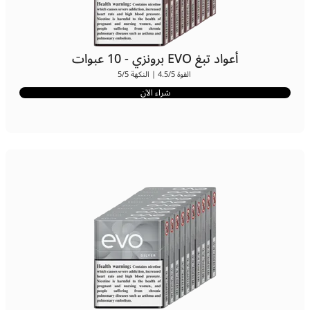
أعواد تبغ EVO برونزي - 10 عبوات
القوة 4.5/5 | النكهة 5/5
شراء الآن