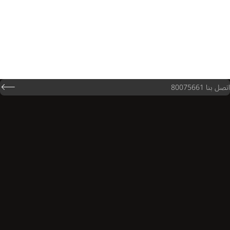
اتصل بنا 80075661