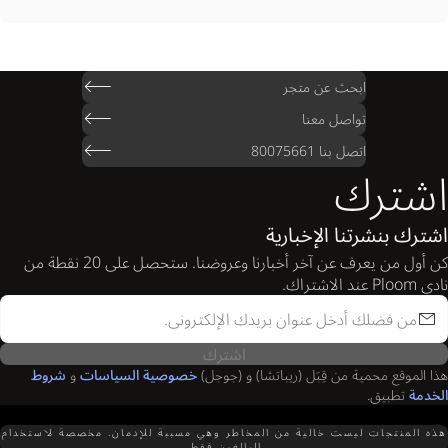
ابحث عن متجر
تواصل معنا
اتصل بنا 80075661
اشترك
اشترك بنشرتنا الإخبارية
كن أول من يعرف عن آخر أخبارنا وعروضنا. ستحصل على 20 نقطة من
نادي Ploom عند الاشتراك.
اشترك
هذا الموقع محمية من قِبَل (ريباتشا) و (جوجل)
خصوصية السياسات
و
شروط
الخدمة
تطبيق.
هذه المنتجات ليست خالية من المخاطر وهي مسببة للإدمان. مخصصة لاستخدام
البالغين فقط.