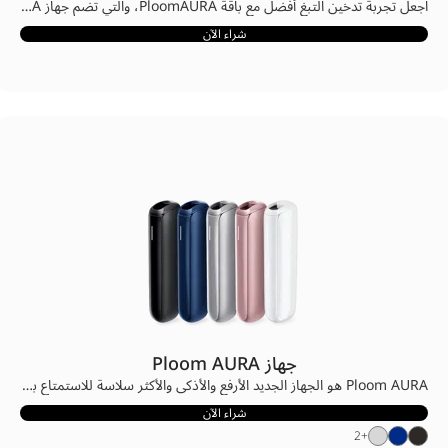
اجعل تجربة تدخين التبغ أفضل مع باقة PloomAURA، والتي تضم جهاز Ploom AURA باللون الذي تختاره، مع 4 عبوات من أعواد EVO الأكثر تفضيلًا، وهي: الكهرماني، والفضي، والأزرق الآزوري، والأماريلو.
شراء الآن
جهاز Ploom AURA
Ploom AURA هو الجهاز الجديد الأرفع والأذكى والأكثر سلاسة للاستمتاع بالتبغ المُسخّن. في جهاز واحد بسيط وسهل الاستخدام، يُقدّم Ploom AURA مذاق التبغ الحقيقي بأناقة لتجربة متعة لا تُضاهى في كل لحظة. اختر من بين أربعة ألوان أنيقة للجهاز، وغيّر مظهر جهاز AURA الخاص بك مع مجموعتنا الجديدة الرائعة من الألواح الأمامية والخلفية، لتعبّر عن تفردك وتجعل Ploom يعبر عنك. استمتع بالجيل الجديد من أجهزة تدخين التبغ.
شراء الآن
2
+