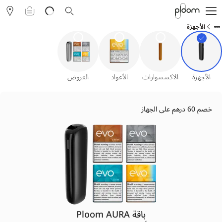
التسوق
الأجهزة
حول Ploom AURA
المدونة
نادي Ploom
الفعاليات
مساعدة ودعم Ploom
الأجهزة
الاكسسوارات
الأعواد
العروض
خصم 60 درهم على الجهاز
العربية
باقة Ploom AURA