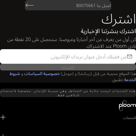
اتصل بنا 80075661
اشترك
اشترك بنشرتنا الإخبارية
كن أول من يعرف عن آخر أخبارنا وعروضنا. ستحصل على 20 نقطة من
نادي Ploom عند الاشتراك.
اشترك
هذا الموقع محمية من قِبَل (ريباتشا) و (جوجل)
خصوصية السياسات
و
شروط
الخدمة
تطبيق.
هذه المنتجات ليست خالية من المخاطر وهي مسببة للإدمان. مخصصة لاستخدام
البالغين فقط.
المنتجات