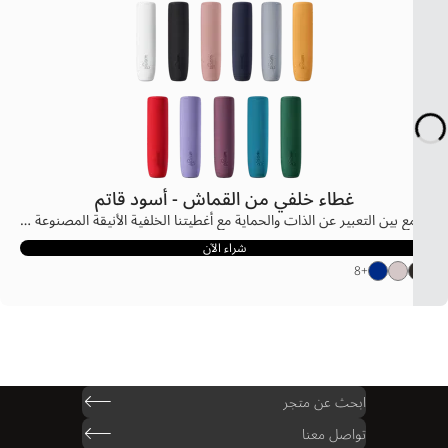
غطاء خلفي من القماش - أسود قاتم
اجمع بين التعبير عن الذات والحماية مع أغطيتنا الخلفية الأنيقة المصنوعة من القماش، والمصممة لتتناسب تمامًا مع مجموعة ألوان اللوحات الأمامية. تتصل الأغطية الخلفية بسهولة بجهازك وتُثبت بإحكام لحمايته من الصدمات والضربات والخدوش السطحية. ستستمتع بإمساك أفضل للجهاز بفضل ملمس القماش الحسي للغطاء الخلفي، ويمكنك شحن جهاز Ploom AURA بسهولة دون الحاجة لإزالة الغطاء. بدّل الغطاء الخلفي خلال ثوانٍ ليتناسب مع أي مناسبة، ونسّقه مع لوحة أمامية مطابقة – أو متباينة – لتجربة تعبّر عنك بشكل ممتاز.
شراء الآن
8
+
ابحث عن متجر
تواصل معنا