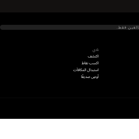
الغين فقط.
نادي
اكتشف
اكسب نقاط
استبدال المكافآت
أوصِ صديقًا