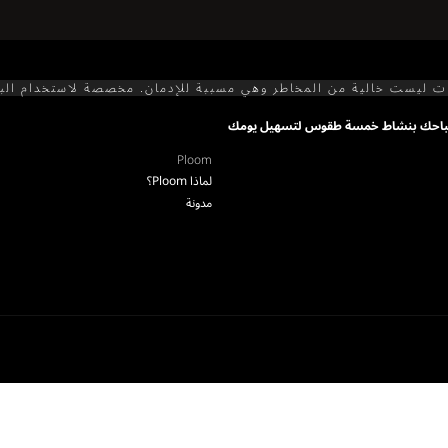
ت ليست خالية من المخاطر وهي مسببة للإدمان. مخصصة لاستخدام الب
صباحك بنشاط خمسة طقوس لتسهيل يومك
Ploom
لماذا Ploom؟
مدونة