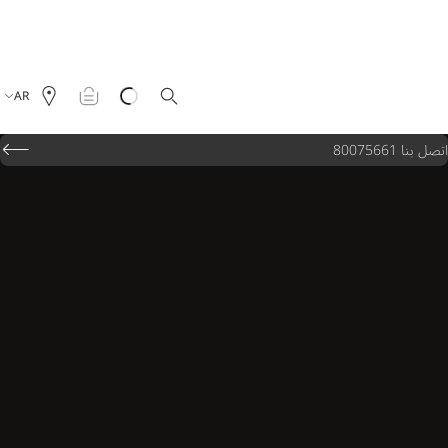
AR
اتصل بنا 80075661