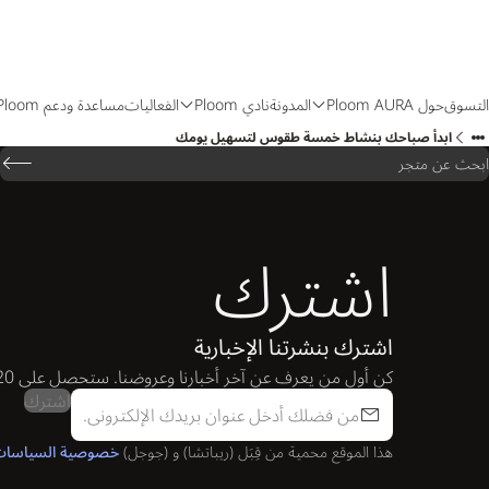
التسوق
حول Ploom AURA
المدونة
نادي Ploom
الفعاليات
مساعدة ودعم Ploom
ابدأ صباحك بنشاط خمسة طقوس لتسهيل يومك
ابحث عن متجر
اشترك
اشترك بنشرتنا الإخبارية
كن أول من يعرف عن آخر أخبارنا وعروضنا. ستحصل على 20 نقطة من نادي Ploom عند الاشتراك.
اشترك
هذا الموقع محمية من قِبَل (ريباتشا) و (جوجل)
خصوصية السياسا