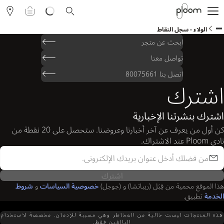
التسوق
حول Ploom AURA
الولاء - سجل النقاط
المدونة
ابحث عن متجر
نادي Ploom
تواصل معنا
الفعاليات
اتصل بنا 80075661
مساعدة ودعم Ploom
اشترك
اشترك بنشرتنا الإخبارية
كن أول من يعرف عن آخر أخبارنا وعروضنا. ستحصل على 20 نقطة من
العربية
نادي Ploom عند الاشتراك.
اشترك
هذا الموقع محمية من قِبَل (ريباتشا) و (جوجل)
خصوصية السياسات
و
شروط
الخدمة
تطبيق.
هذه المنتجات ليست خالية من المخاطر وهي مسببة للإدمان. مخصصة لاستخدام
البالغين فقط.